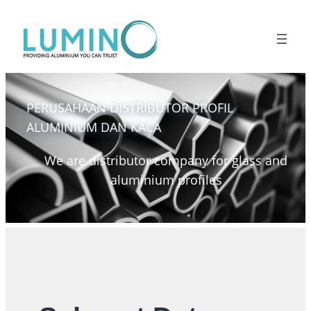
PERUSAHAAN DISTRIBUTOR PROFIL
ALUMINIUM DAN KACA
We are distributor company for glass and
aluminium profiles