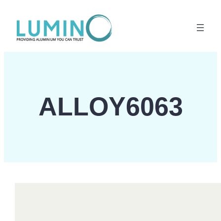
Lewati
ke
konten
ALLOY6063