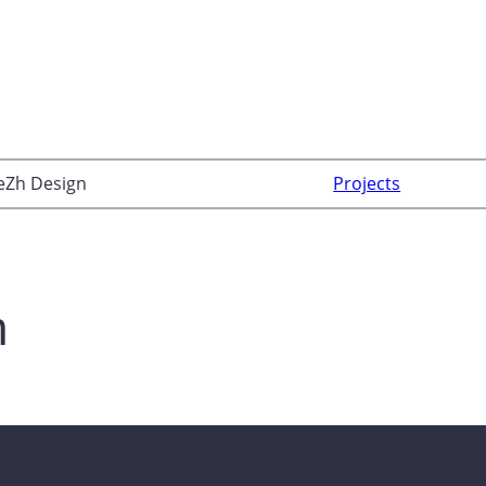
eZh Design
Projects
n