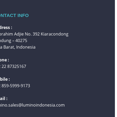
NTACT INFO
ress :
 Ibrahim Adjie No. 392 Kiaracondong
ndung – 40275
a Barat, Indonesia
one :
 22 87325167
ile :
 859-5999-9173
il :
mino.sales@luminoindonesia.com