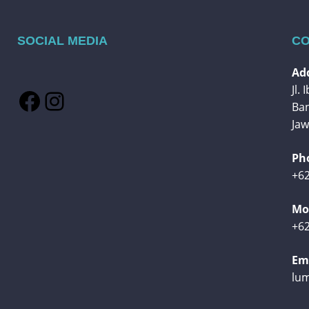
SOCIAL MEDIA
CO
Add
Jl.
Facebook
Instagram
Ba
Jaw
Ph
+62
Mob
+62
Ema
lu