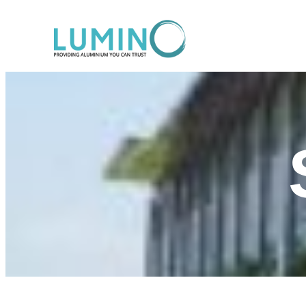
Lewati
ke
konten