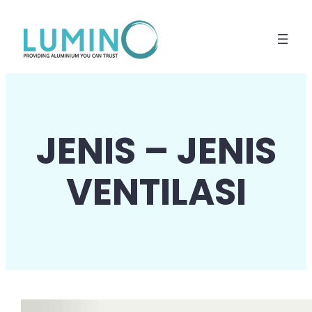
Lewati
ke
konten
JENIS – JENIS
VENTILASI