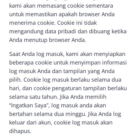
kami akan memasang cookie sementara
untuk memastikan apakah browser Anda
menerima cookie. Cookie ini tidak
mengandung data pribadi dan dibuang ketika
Anda menutup browser Anda.
Saat Anda log masuk, kami akan menyiapkan
beberapa cookie untuk menyimpan informasi
log masuk Anda dan tampilan yang Anda
pilih. Cookie log masuk berlaku selama dua
hari, dan cookie pengaturan tampilan berlaku
selama satu tahun. Jika Anda memilih
“Ingatkan Saya”, log masuk anda akan
bertahan selama dua minggu. Jika Anda log
keluar dari akun, cookie log masuk akan
dihapus.