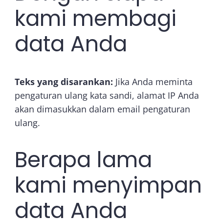
kami membagi
data Anda
Teks yang disarankan:
Jika Anda meminta
pengaturan ulang kata sandi, alamat IP Anda
akan dimasukkan dalam email pengaturan
ulang.
Berapa lama
kami menyimpan
data Anda