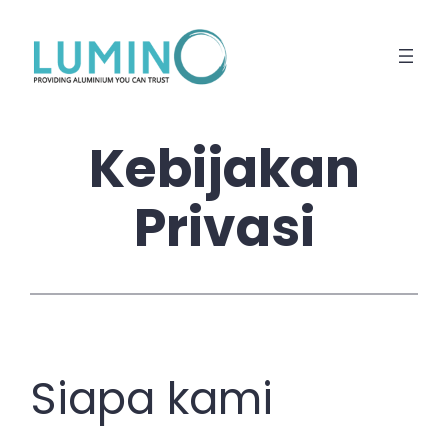
Lewati
ke
konten
Kebijakan
Privasi
Siapa kami